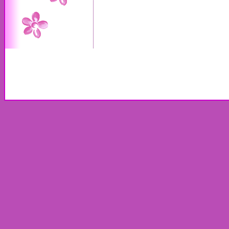
.:: Copyright © 2009-2026
www.thewed.gr
- all rights reserved ::
Όροι χρή