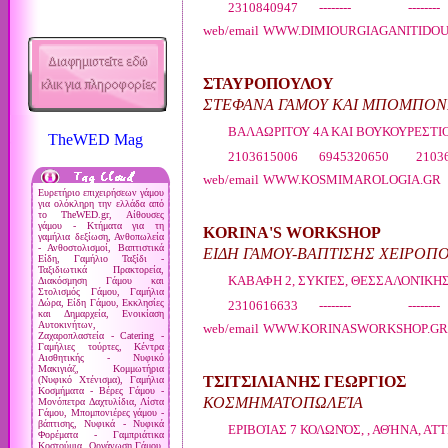
2310840947 -------- --------
web/email
WWW.DIMIOURGIAGANITIDO
ΣΤΑΥΡΟΠΟΥΛΟΥ
ΣΤΕΦΑΝΑ ΓΑΜΟΥ ΚΑΙ ΜΠΟΜΠΟΝ
ΒΑΛΑΩΡΙΤΟΥ 4Α ΚΑΙ ΒΟΥΚΟΥΡΕΣΤΙΟ
TheWED Mag
2103615006 6945320650 21036
web/email
WWW.KOSMIMAROLOGIA.GR
Ευρετήριο επιχειρήσεων γάμου
για ολόκληρη την ελλάδα από
το TheWED.gr, Αίθουσες
γάμου - Κτήματα για τη
KORINA'S WORKSHOP
γαμήλια δεξίωση, Ανθοπωλεία
- Ανθοστολισμοί, Βαπτιστικά
ΕΙΔΗ ΓΑΜΟΥ-ΒΑΠΤΙΣΗΣ ΧΕΙΡΟΠ
Είδη, Γαμήλιο Ταξίδι -
Ταξιδιωτικά Πρακτορεία,
ΚΑΒΑΦΗ 2, ΣΥΚΙΈΣ, ΘΕΣΣΑΛΟΝΊΚΗ
Διακόσμηση Γάμου και
Στολισμός Γάμου, Γαμήλια
Δώρα, Είδη Γάμου, Εκκλησίες
2310616633 -------- --------
και Δημαρχεία, Ενοικίαση
Αυτοκινήτων,
web/email
WWW.KORINASWORKSHOP.GR
Ζαχαροπλαστεία - Catering -
Γαμήλιες τούρτες, Κέντρα
Αισθητικής - Νυφικό
Μακιγιάζ, Κομμωτήρια
ΤΣΙΤΣΙΛΙΑΝΗΣ ΓΕΩΡΓΙΟΣ
(Νυφικό Χτένισμα), Γαμήλια
Κοσμήματα - Βέρες Γάμου -
ΚΟΣΜΗΜΑΤΟΠΩΛΕΊΑ
Μονόπετρα Δαχτυλίδια, Λίστα
Γάμου, Μπομπονιέρες γάμου -
βάπτισης, Νυφικά - Νυφικά
ΕΡΙΒΟΊΑΣ 7 ΚΟΛΩΝΌΣ, , ΑΘΉΝΑ, ΑΤ
Φορέματα - Γαμπριάτικα
Κοστούμια, Οργάνωση Γάμου,