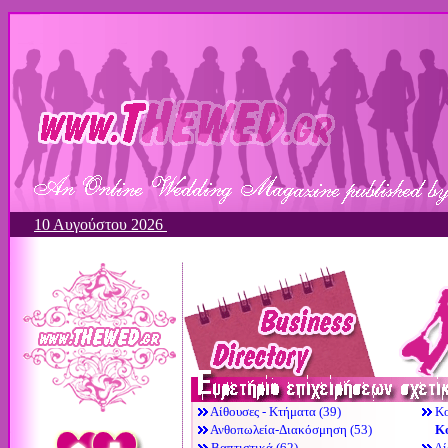
10 Αυγούστου 2026
Αίθουσες - Κτήματα (39)
Κο
Ανθοπωλεία-Διακόσμηση (53)
Κ
Βαπτιστικά (62)
Λί