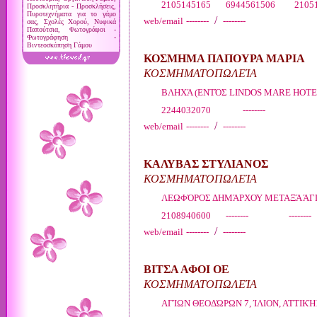
2105145165 6944561506 21051
Προσκλητήρια - Προσκλήσεις,
Πυροτεχνήματα για το γάμο
/
web/email
--------
--------
σας, Σχολές Χορού, Νυφικά
Παπούτσια, Φωτογράφοι -
Φωτογράφηση -
Βιντεοσκόπηση Γάμου
ΚΟΣΜΗΜΑ ΠΑΠΟΥΡΑ ΜΑΡΙΑ
ΚΟΣΜΗΜΑΤΟΠΩΛΕΊΑ
ΒΛΗΧΆ (ΕΝΤΌΣ LINDOS MARE HOTEL
2244032070 --------
/
web/email
--------
--------
ΚΑΛΥΒΑΣ ΣΤΥΛΙΑΝΟΣ
ΚΟΣΜΗΜΑΤΟΠΩΛΕΊΑ
ΛΕΩΦΌΡΟΣ ΔΗΜΆΡΧΟΥ ΜΕΤΑΞΆ ΆΓΓΕ
2108940600 -------- --------
/
web/email
--------
--------
ΒΙΤΣΑ ΑΦΟΙ ΟΕ
ΚΟΣΜΗΜΑΤΟΠΩΛΕΊΑ
ΑΓΊΩΝ ΘΕΟΔΏΡΩΝ 7, ΊΛΙΟΝ, ΑΤΤΙΚΉ